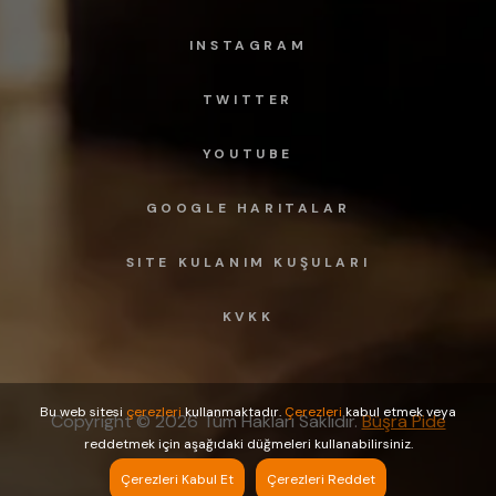
INSTAGRAM
TWITTER
YOUTUBE
GOOGLE HARITALAR
SITE KULANIM KUŞULARI
KVKK
Bu web sitesi
çerezleri
kullanmaktadır.
Çerezleri
kabul etmek veya
Copyright ©
2026 Tüm Hakları Saklıdır.
Büşra Pide
reddetmek için aşağıdaki düğmeleri kullanabilirsiniz.
Çerezleri Kabul Et
Çerezleri Reddet