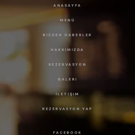
ANASAYFA
MENÜ
BIZDEN HABERLER
HAKKIMIZDA
REZERVASYON
GALERI
İLETIŞIM
REZERVASYON YAP
FACEBOOK