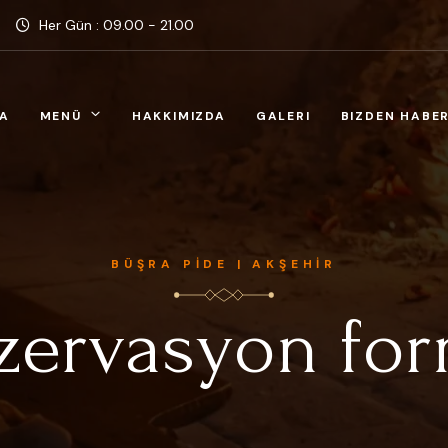
Her Gün : 09.00 - 21.00
A
MENÜ
HAKKIMIZDA
GALERI
BIZDEN HABE
BÜŞRA PİDE | AKŞEHİR
zervasyon fo