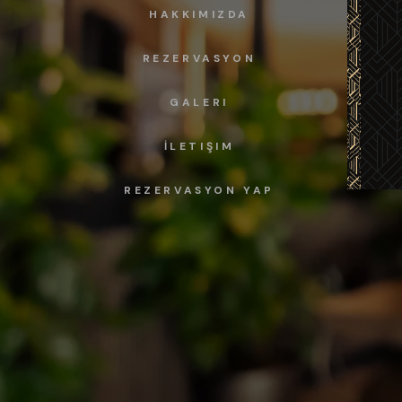
HAKKIMIZDA
REZERVASYON
GALERI
İLETIŞIM
REZERVASYON YAP