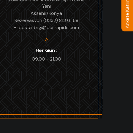
Ankete Katılın
Yanı
Akşehir/Konya
Rezervasyon (0332) 813 61 68
E-posta: bilgi@busrapide.com
Her Gün :
09.00 - 21.00