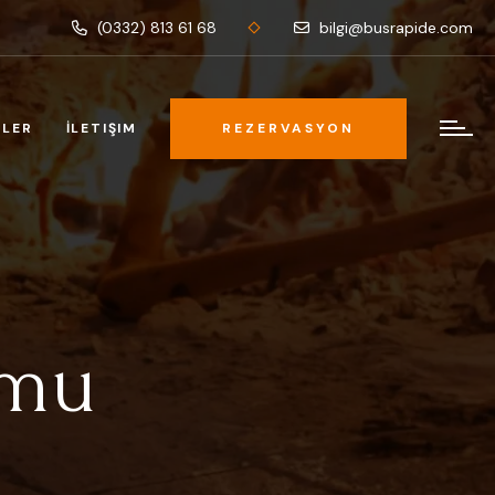
(0332) 813 61 68
bilgi@busrapide.com
RLER
İLETIŞIM
REZERVASYON
REZERVASYON
rmu