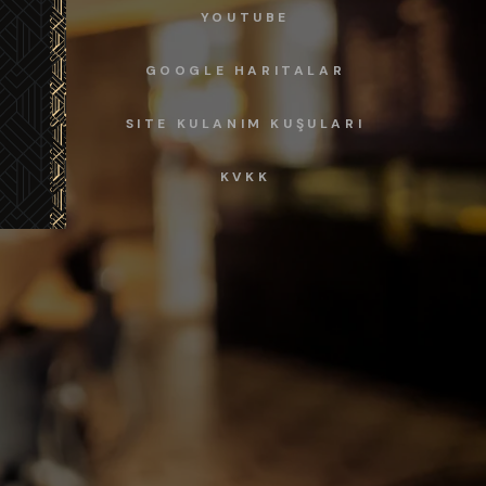
YOUTUBE
GOOGLE HARITALAR
SITE KULANIM KUŞULARI
KVKK